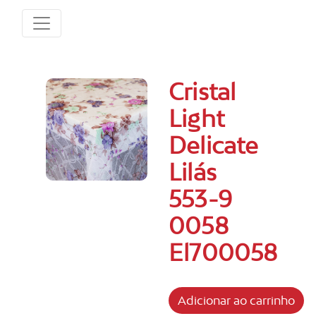
Cristal
Light
Delicate
Lilás
553-9
0058
El700058