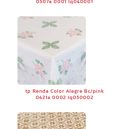
0307a 0001 Iq040001
tp Renda Color Alegre Bc/pink
0421a 0002 Iq030002