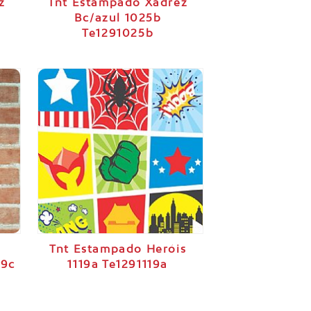
z
Tnt Estampado Xadrez
Bc/azul 1025b
Te1291025b
o
Tnt Estampado Heróis
79c
1119a Te1291119a