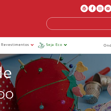
Revestimentos
Seja Eco
Ond
de
DO