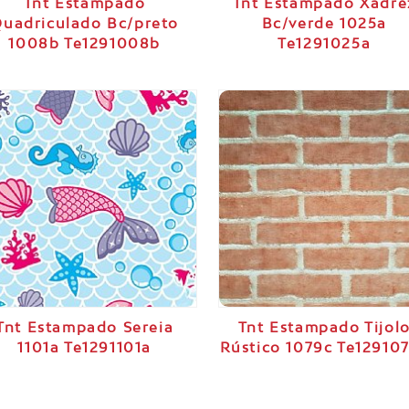
Tnt Estampado
Tnt Estampado Xadre
uadriculado Bc/preto
Bc/verde 1025a
1008b Te1291008b
Te1291025a
Tnt Estampado Sereia
Tnt Estampado Tijol
1101a Te1291101a
Rústico 1079c Te12910