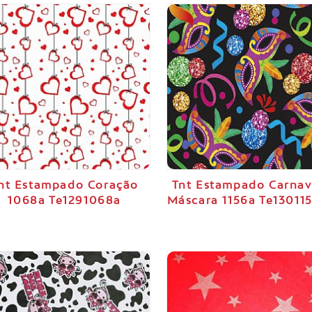
nt Estampado Coração
Tnt Estampado Carnav
1068a Te1291068a
Máscara 1156a Te13011