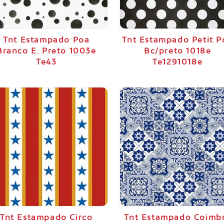
Tnt Estampado Poa
Tnt Estampado Petit P
Branco E. Preto 1003e
Bc/preto 1018e
Te43
Te1291018e
Tnt Estampado Circo
Tnt Estampado Coimb