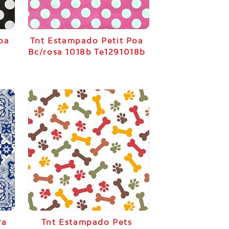
oa
Tnt Estampado Petit Poa
Bc/rosa 1018b Te1291018b
ra
Tnt Estampado Pets