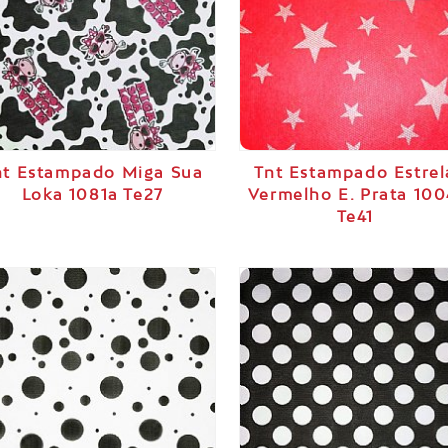
nt Estampado Miga Sua
Tnt Estampado Estrel
Loka 1081a Te27
Vermelho E. Prata 100
Te41