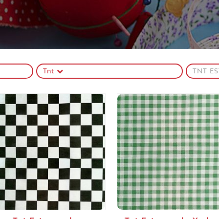
Tnt
TNT E