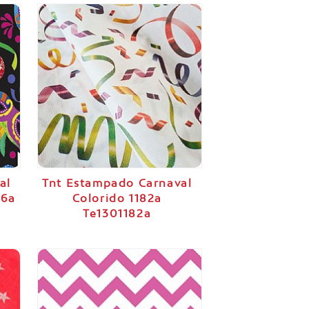
al
Tnt Estampado Carnaval
56a
Colorido 1182a
Te1301182a