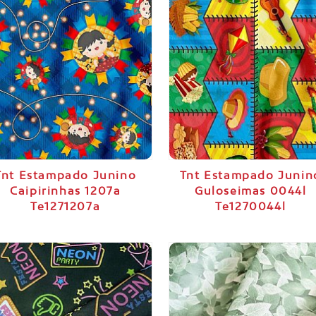
Tnt Estampado Junino
Tnt Estampado Junin
Caipirinhas 1207a
Guloseimas 0044l
Te1271207a
Te1270044l