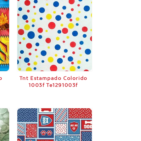
o
Tnt Estampado Colorido
1003f Te1291003f