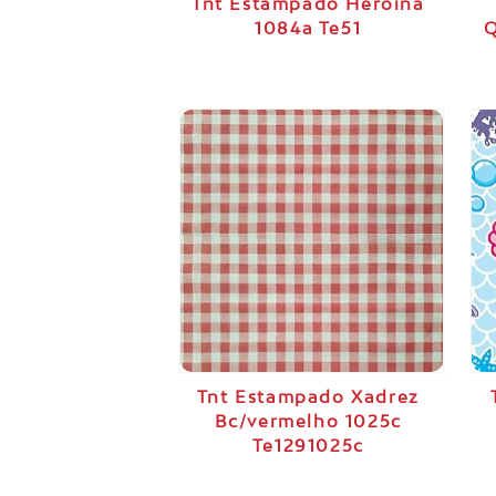
Tnt Estampado Heroina
1084a Te51
Q
Tnt Estampado Xadrez
Bc/vermelho 1025c
Te1291025c