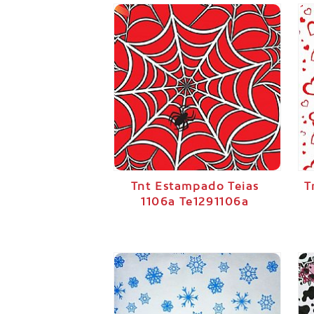
Tnt Estampado Teias
T
1106a Te1291106a