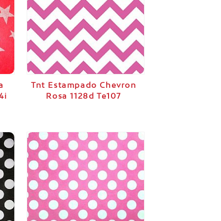
a
Tnt Estampado Chevron
4i
Rosa 1128d Te107