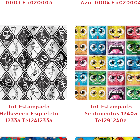
0003 En020003
Azul 0004 En02000
Tnt Estampado
Tnt Estampado
Halloween Esqueleto
Sentimentos 1240a
1233a Te1241233a
Te1291240a