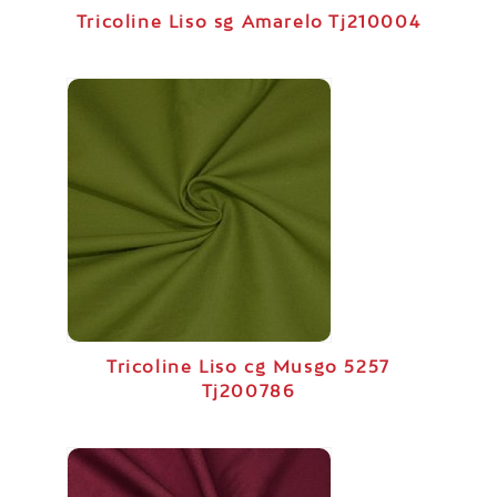
Tricoline Liso sg Amarelo Tj210004
Tricoline Liso cg Musgo 5257
Tj200786