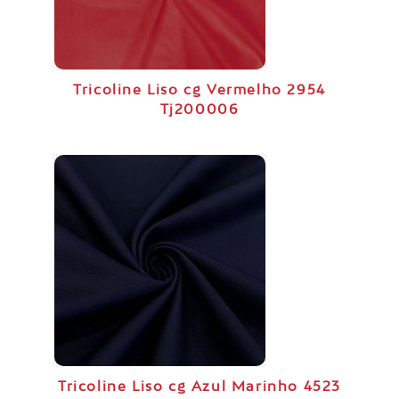
Tricoline Liso cg Vermelho 2954
Tj200006
Tricoline Liso cg Azul Marinho 4523