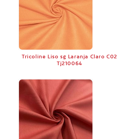
Tricoline Liso sg Laranja Claro C02
Tj210064