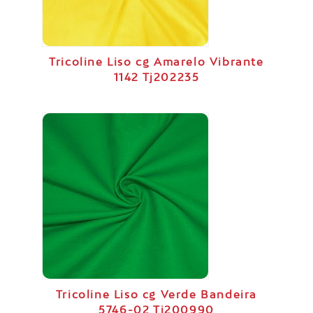
Tricoline Liso cg Amarelo Vibrante
1142 Tj202235
Tricoline Liso cg Verde Bandeira
5746-02 Tj200990