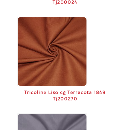
Tj200024
Tricoline Liso cg Terracota 1849
Tj200270