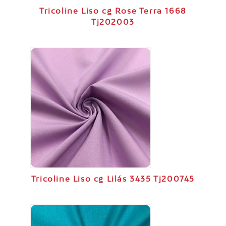
Tricoline Liso cg Rose Terra 1668
Tj202003
Tricoline Liso cg Lilás 3435 Tj200745