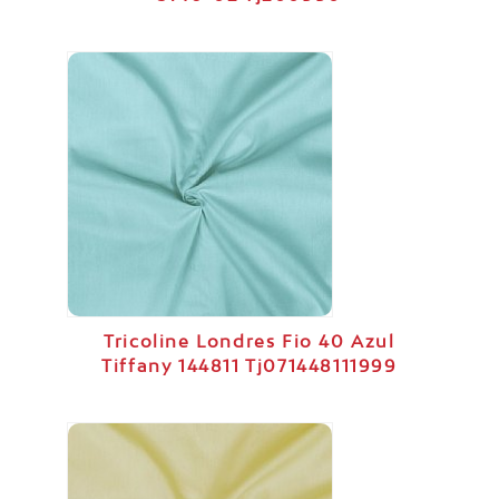
Tricoline Londres Fio 40 Azul
Tiffany 144811 Tj071448111999