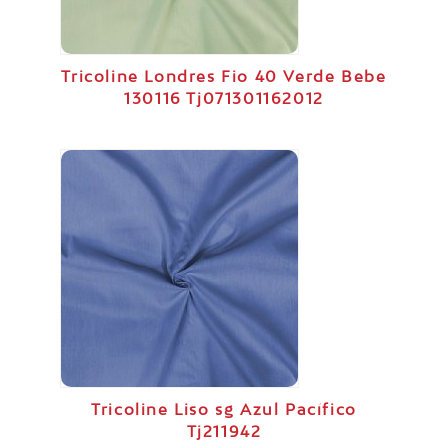
Tricoline Londres Fio 40 Verde Bebe
130116 Tj071301162012
Tricoline Liso sg Azul Pacífico
Tj211942