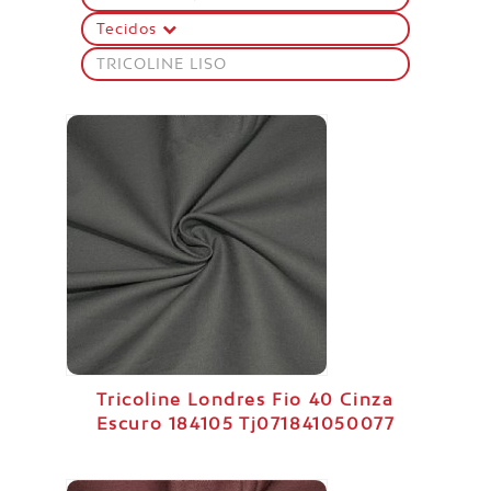
Tecidos
TRICOLINE LISO
Tricoline Londres Fio 40 Cinza
Escuro 184105 Tj071841050077