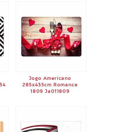
Jogo Americano
34
285x435cm Romance
1809 Ja011809