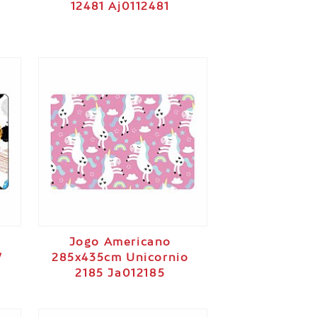
12481 Aj0112481
Jogo Americano
7
285x435cm Unicornio
2185 Ja012185