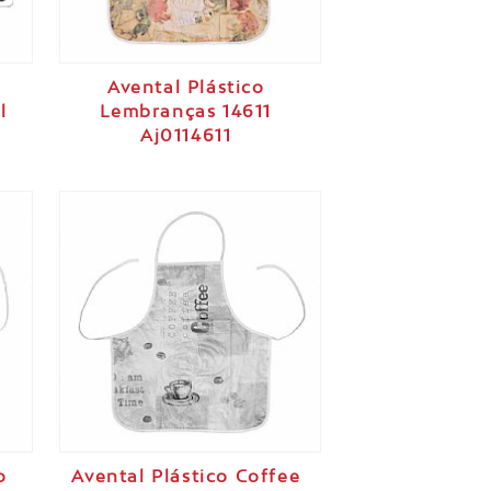
Avental Plástico
l
Lembranças 14611
Aj0114611
o
Avental Plástico Coffee