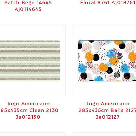
Patch Bege 14645
Floral 8761 Aj018761
Aj0114645
Jogo Americano
Jogo Americano
285x435cm Clean 2130
285x435cm Balls 212
Ja012130
Ja012127