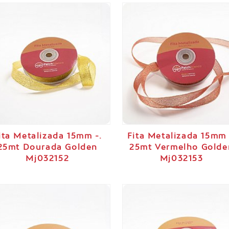
ita Metalizada 15mm -.
Fita Metalizada 15mm 
25mt Dourada Golden
25mt Vermelho Golde
Mj032152
Mj032153