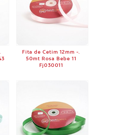
.
Fita de Cetim 12mm -.
43
50mt Rosa Bebe 11
Fj030011