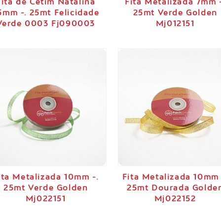
Fita de Cetim Natalina
Fita Metalizada 7mm 
5mm -. 25mt Felicidade
25mt Verde Golden
Verde 0003 Fj090003
Mj012151
ita Metalizada 10mm -.
Fita Metalizada 10mm 
25mt Verde Golden
25mt Dourada Golde
Mj022151
Mj022152