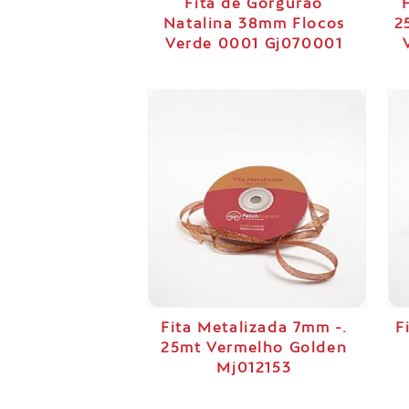
Fita de Gorgurão
Natalina 38mm Flocos
2
Verde 0001 Gj070001
Fita Metalizada 7mm -.
F
25mt Vermelho Golden
Mj012153