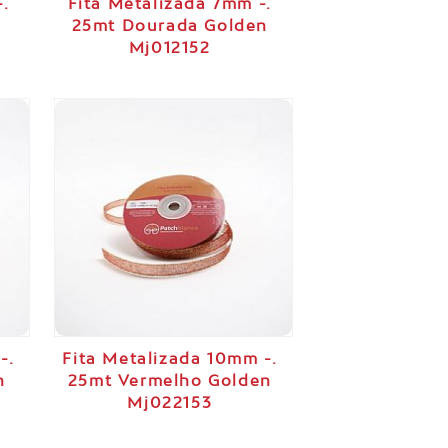
-.
Fita Metalizada 7mm -.
25mt Dourada Golden
Mj012152
-.
Fita Metalizada 10mm -.
n
25mt Vermelho Golden
Mj022153