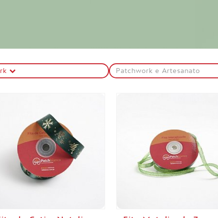
ork
Patchwork e Artesanato