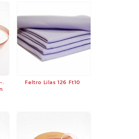
-.
Feltro Lilas 126 Ft10
n