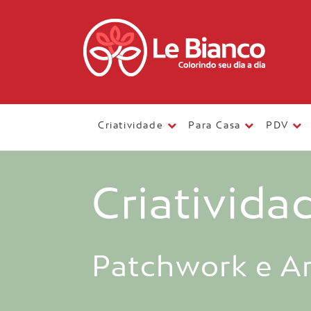
Criatividade
Para Casa
PDV
Criativida
Patchwork e A