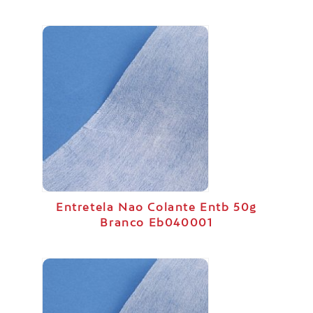
Entretela Nao Colante Entb 50g
Branco Eb040001