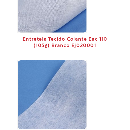
Entretela Tecido Colante Eac 110
(105g) Branco Ej020001