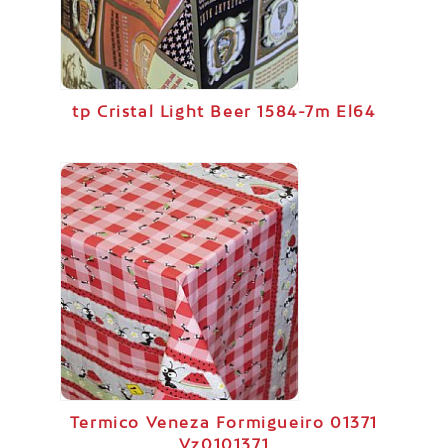
tp Cristal Light Beer 1584-7m El64
Termico Veneza Formigueiro 01371
Vz0101371