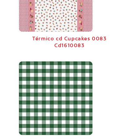
Térmico cd Cupcakes 0083
Cd1610083