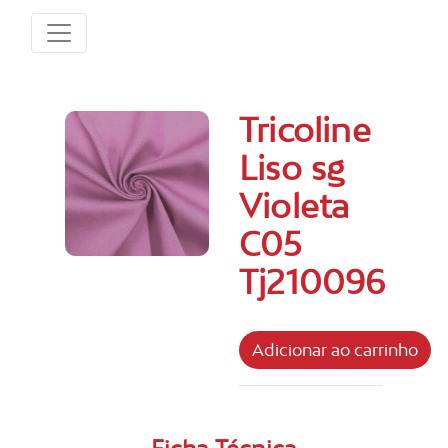
Tricoline
Liso sg
Violeta
C05
Tj210096