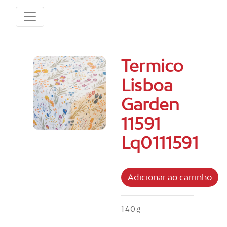
Termico
Lisboa
Garden
11591
Lq0111591
140g