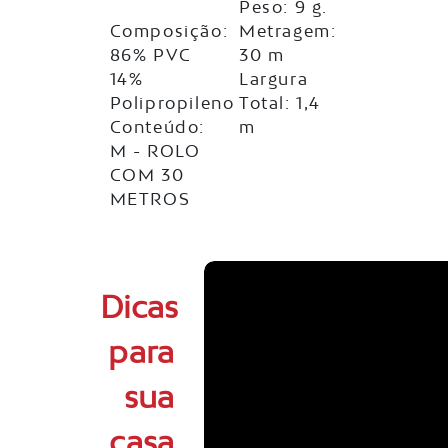
Peso: 9 g.
Composição:
Metragem:
86% PVC
30 m
14%
Largura
Polipropileno
Total: 1,4
Conteúdo:
m
M - ROLO
COM 30
METROS
Dicas
para
sua
casa