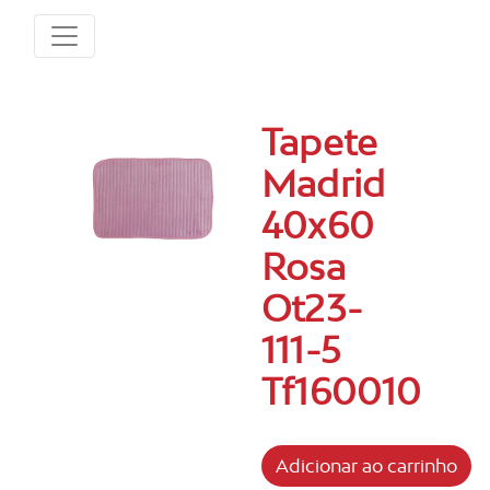
Tapete
Madrid
40x60
Rosa
Ot23-
111-5
Tf160010