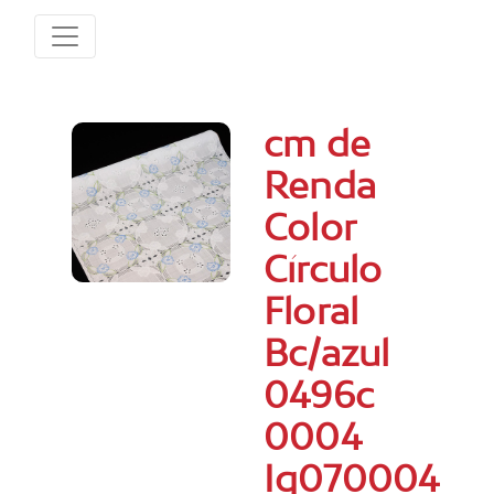
cm de
Renda
Color
Círculo
Floral
Bc/azul
0496c
0004
Iq070004