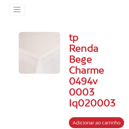
tp
Renda
Bege
Charme
0494v
0003
Iq020003