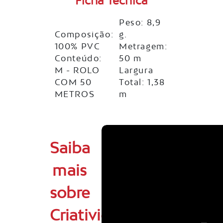
Ficha Técnica
Peso: 8,9
Composição:
g.
100% PVC
Metragem:
Conteúdo:
50 m
M - ROLO
Largura
COM 50
Total: 1,38
METROS
m
Saiba
mais
sobre
Criatividade