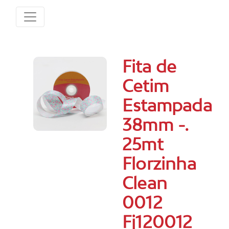
Fita de
Cetim
Estampada
38mm -.
25mt
Florzinha
Clean
0012
Fj120012