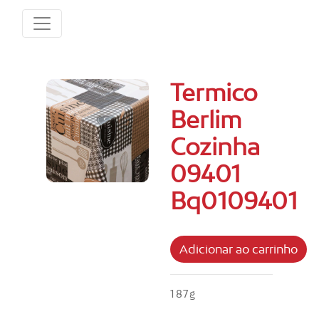
Termico
Berlim
Cozinha
09401
Bq0109401
187g