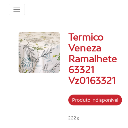
Termico
Veneza
Ramalhete
63321
Vz0163321
222g