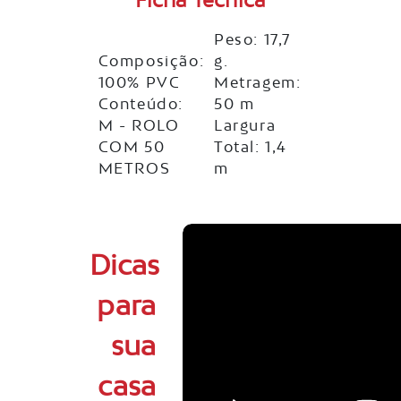
Peso: 17,7
Composição:
g.
100% PVC
Metragem:
Conteúdo:
50 m
M - ROLO
Largura
COM 50
Total: 1,4
METROS
m
Dicas
para
sua
casa