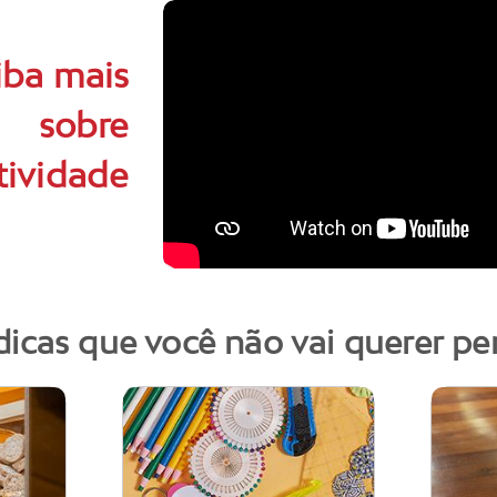
iba mais
sobre
tividade
dicas que você não vai querer pe