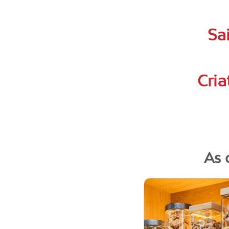
Sa
Cria
As 