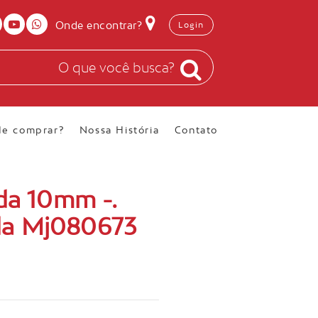
Onde encontrar?
Login
e comprar?
Nossa História
Contato
ada 10mm -.
da Mj080673