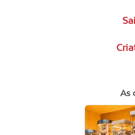
Sa
Cria
As 