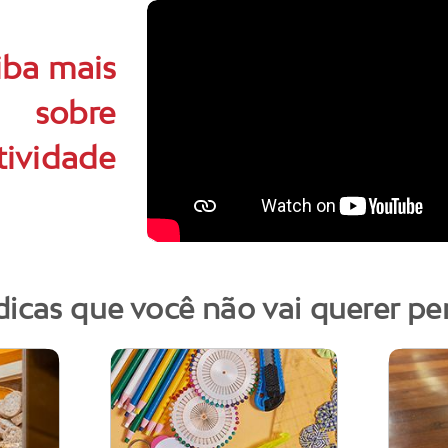
iba mais
sobre
tividade
dicas que você não vai querer pe