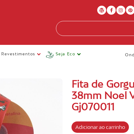
Revestimentos
Seja Eco
Ond
Fita de Gorg
38mm Noel V
Gj070011