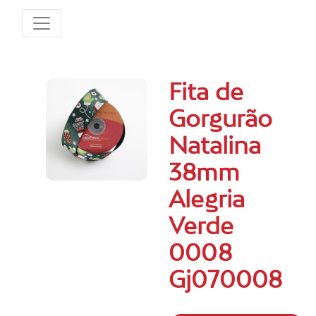
Fita de
Gorgurão
Natalina
38mm
Alegria
Verde
0008
Gj070008