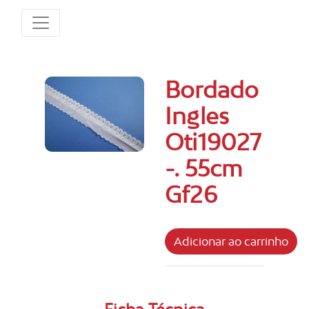
Bordado
Ingles
Oti19027
-. 55cm
Gf26