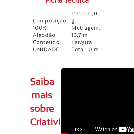
Ficha Técnica
Peso: 0,11
Composição:
g.
100%
Metragem:
Algodão
13,7 m
Conteúdo:
Largura
UNIDADE
Total: 0 m
Saiba
mais
sobre
Criatividade