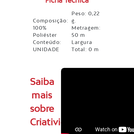
Ficha Técnica
Peso: 0,22
Composição:
g.
100%
Metragem:
Poliéster
50 m
Conteúdo:
Largura
UNIDADE
Total: 0 m
Saiba
mais
sobre
Criatividade