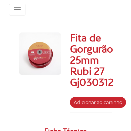
Fita de
Gorgurão
25mm
Rubi 27
Gj030312