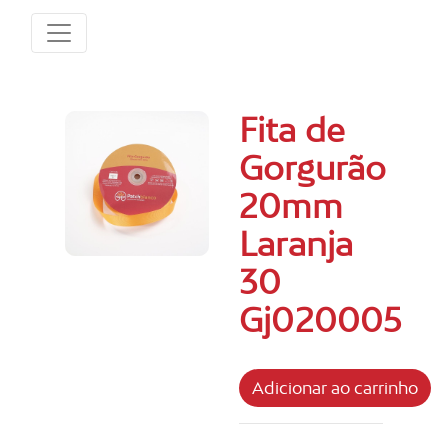
Fita de
Gorgurão
20mm
Laranja
30
Gj020005