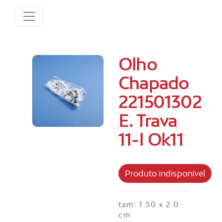
Olho
Chapado
221501302
E. Trava
11-l Ok11
tam: 1.50 x 2.0
cm