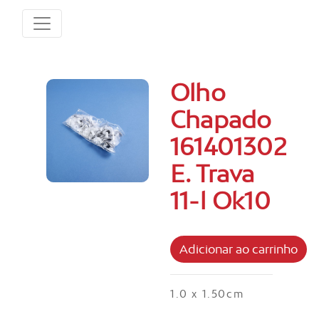
Olho
Chapado
161401302
E. Trava
11-l Ok10
1.0 x 1.50cm