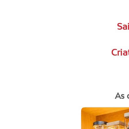
Sa
Cria
As 