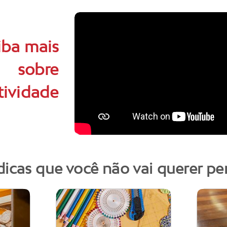
iba mais
sobre
tividade
dicas que você não vai querer pe