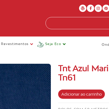
Revestimentos
Seja Eco
Ond
Tnt Azul Mar
Tn61