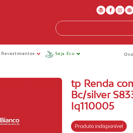
Revestimentos
Seja Eco
Ond
tp Renda com
Bc/silver S8
Iq110005