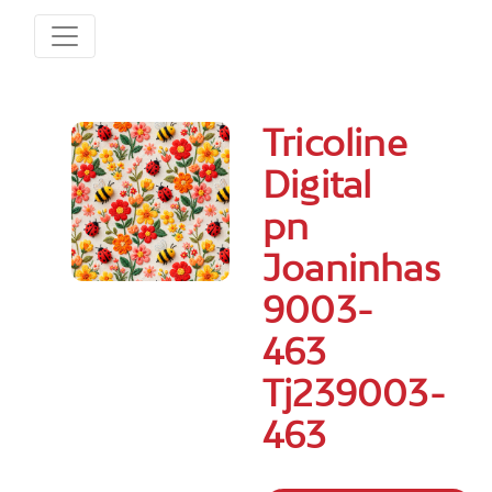
Tricoline
Digital
pn
Joaninhas
9003-
463
Tj239003-
463