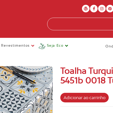
Revestimentos
Seja Eco
Ond
Toalha Turqui
5451b 0018 