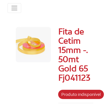
Fita de
Cetim
15mm -.
50mt
Gold 65
Fj041123