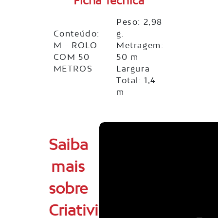
Ficha Técnica
Peso: 2,98
Conteúdo:
g.
M - ROLO
Metragem:
COM 50
50 m
METROS
Largura
Total: 1,4
m
Saiba
mais
sobre
Criatividade