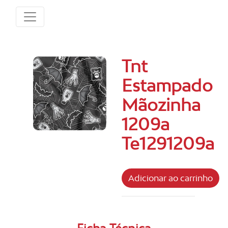
Tnt
Estampado
Mãozinha
1209a
Te1291209a