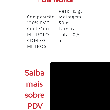
Ficha Técnica
Peso: 15 g.
Composição:
Metragem:
100% PVC
30 m
Conteúdo:
Largura
M - ROLO
Total: 0,5
COM 30
m
METROS
Saiba
mais
sobre
PDV