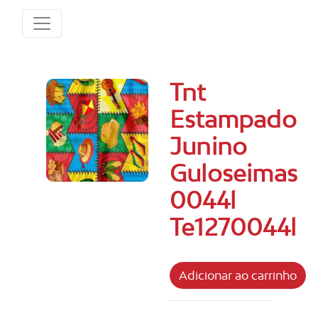
Tnt
Estampado
Junino
Guloseimas
0044l
Te1270044l