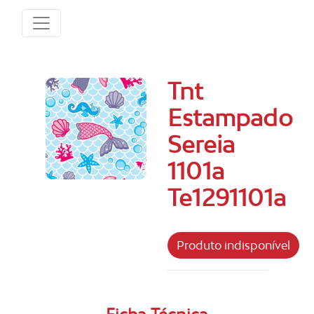
Tnt
Estampado
Sereia
1101a
Te1291101a