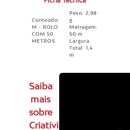
Ficha Técnica
Peso: 2,98
Conteúdo:
g.
M - ROLO
Metragem:
COM 50
50 m
METROS
Largura
Total: 1,4
m
Saiba
mais
sobre
Criatividade