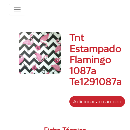
Tnt
Estampado
Flamingo
1087a
Te1291087a