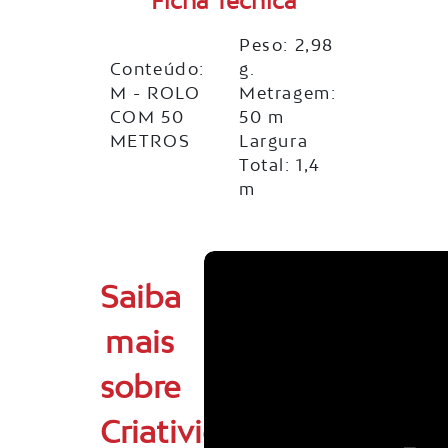
Ficha Técnica
Peso: 2,98
Conteúdo:
g.
M - ROLO
Metragem:
COM 50
50 m
METROS
Largura
Total: 1,4
m
Saiba
mais
sobre
Criatividade