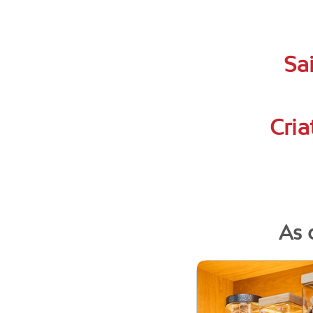
Sa
Cria
As 