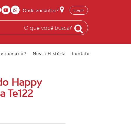
Onde encontrar?
Login
e comprar?
Nossa História
Contato
do Happy
9a Te122