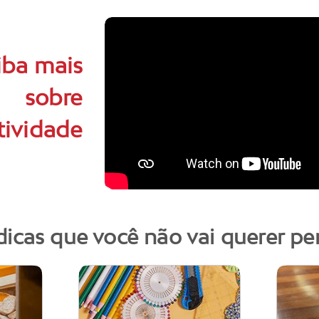
iba mais
sobre
tividade
dicas que você não vai querer pe