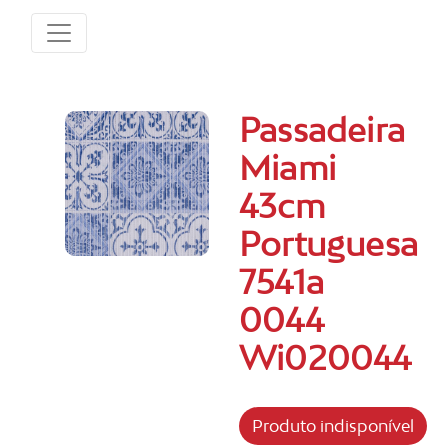
Passadeira
Miami
43cm
Portuguesa
7541a
0044
Wi020044