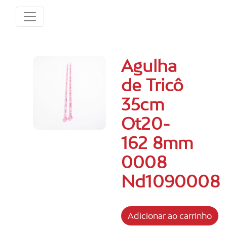
Agulha
de Tricô
35cm
Ot20-
162 8mm
0008
Nd1090008