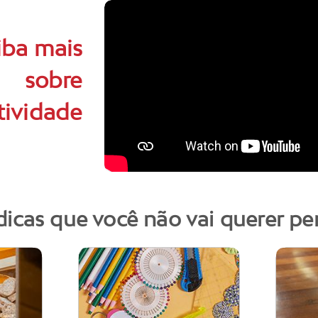
iba mais
sobre
tividade
dicas que você não vai querer pe