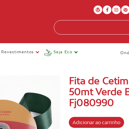
Revestimentos
Seja Eco
Ond
Fita de Ceti
50mt Verde B
Fj080990