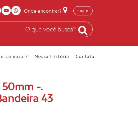
Onde encontrar?
Login
e comprar?
Nossa História
Contato
m 50mm -.
andeira 43