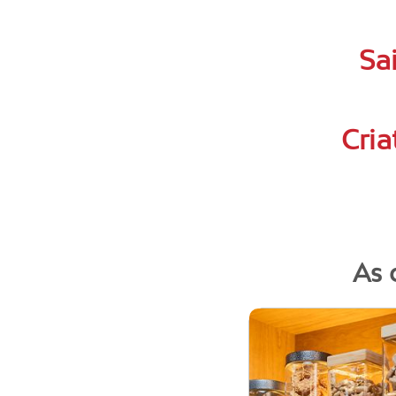
Sa
Cria
As 