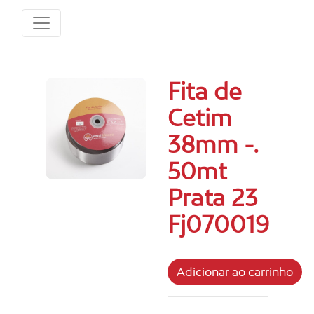
Fita de
Cetim
38mm -.
50mt
Prata 23
Fj070019