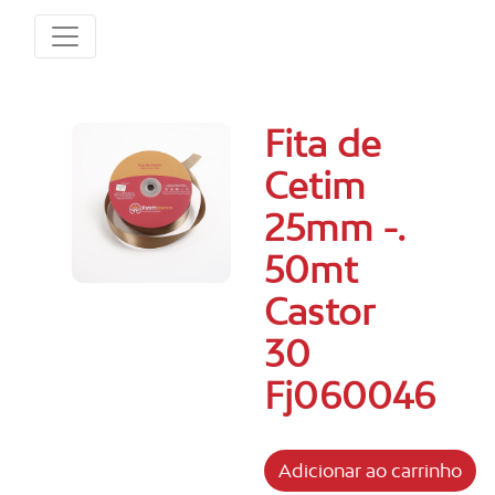
Fita de
Cetim
25mm -.
50mt
Castor
30
Fj060046