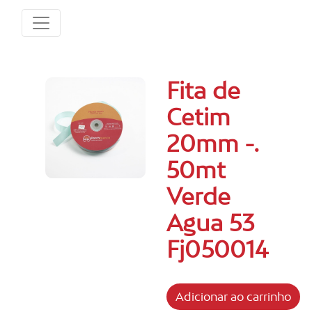
Fita de
Cetim
20mm -.
50mt
Verde
Agua 53
Fj050014