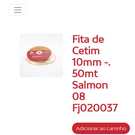
Fita de
Cetim
10mm -.
50mt
Salmon
08
Fj020037