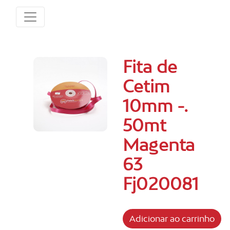
Fita de
Cetim
10mm -.
50mt
Magenta
63
Fj020081