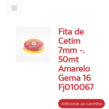
Fita de
Cetim
7mm -.
50mt
Amarelo
Gema 16
Fj010067