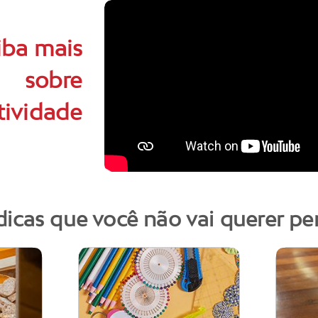
iba mais
sobre
tividade
dicas que você não vai querer pe