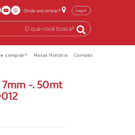
Onde encontrar?
Login
e comprar?
Nossa História
Contato
m 7mm -. 50mt
0012