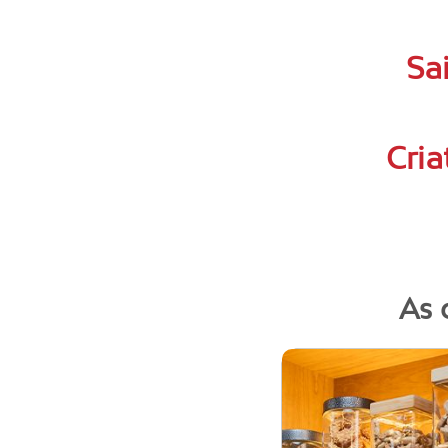
Sa
Cria
As 