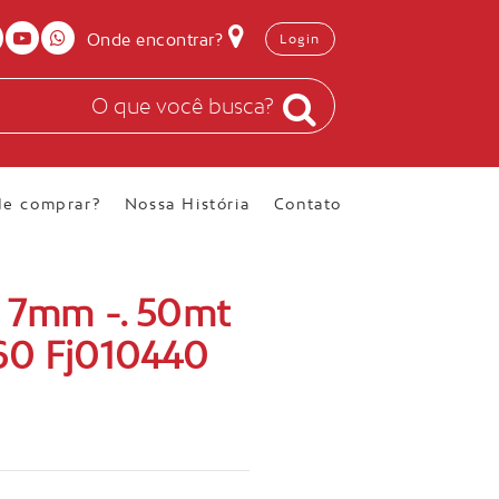
Onde encontrar?
Login
e comprar?
Nossa História
Contato
m 7mm -. 50mt
60 Fj010440