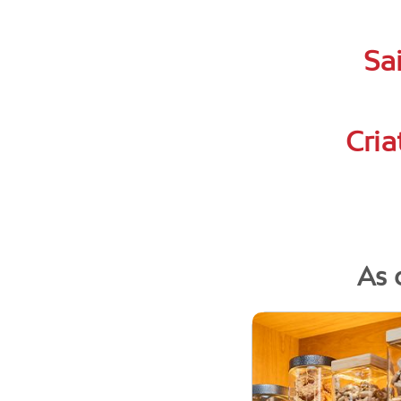
Sa
Cria
As 