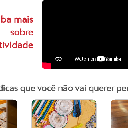
iba mais
sobre
tividade
dicas que você não vai querer pe