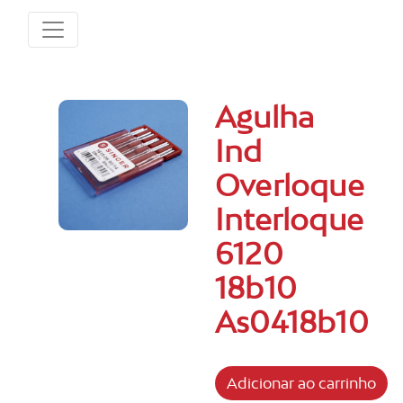
Agulha
Ind
Overloque
Interloque
6120
18b10
As0418b10